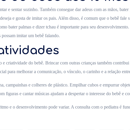
vantar e sentar sozinho. Também consegue dar adeus com as mãos, bater
 deseja e gosta de imitar os pais. Além disso, é comum que o bebê fale
omo bater palmas e dizer tchau é importante para seu desenvolviment
 possam imitar um bebê falando.
atividades
e criatividade do bebê. Brincar com outras crianças também contribui p
cial para melhorar a comunicação, o vínculo, o carinho e a relação entre
a, campainhas e colheres de plástico. Empilhar cubos e empurrar objet
com figuras e cantar músicas ajudam a despertar o interesse do bebê e c
itmo e o desenvolvimento pode variar. A consulta com o pediatra é fu