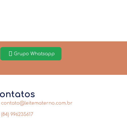
Grupo Whatsapp
ontatos
contato@leitematerno.com.br
(84) 996235617