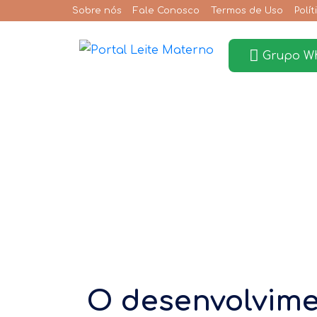
Sobre nós
Fale Conosco
Termos de Uso
Polí
Grupo W
O desenvolvime