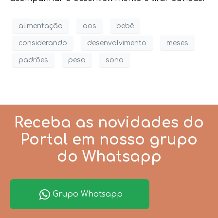
alimentação
aos
bebê
considerando
desenvolvimento
meses
padrões
peso
sono
Receba as novidades do
Portal em nosso grupo
do Whatsapp
Grupo Whatsapp