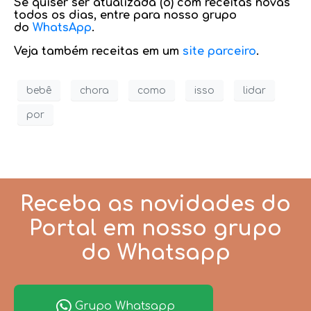
Se quiser ser atualizada (o) com receitas novas
todos os dias, entre para nosso grupo
do
WhatsApp
.
Veja também receitas em um
site parceiro
.
bebê
chora
como
isso
lidar
por
Receba as novidades do
Portal em nosso grupo
do Whatsapp
Grupo Whatsapp