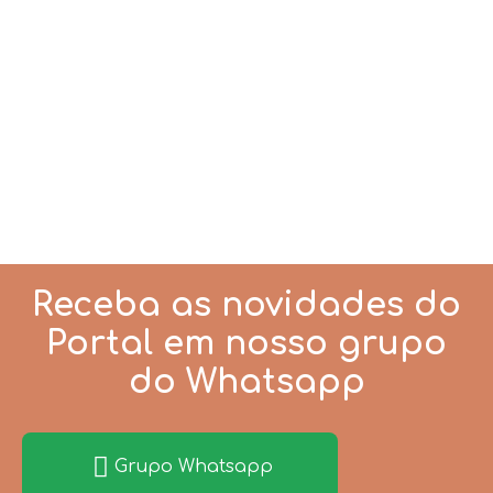
sono e alimentação
O bebê com 10 meses: Desenvolvimento e
Alimentação Introdução Aos 10 meses, o bebê já
começa a desenvolver
Receba as novidades do
Portal em nosso grupo
do Whatsapp
Grupo Whatsapp