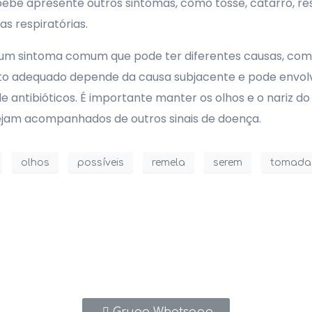
ê apresente outros sintomas, como tosse, catarro, respir
as respiratórias.
m sintoma comum que pode ter diferentes causas, como a 
nto adequado depende da causa subjacente e pode envolv
so de antibióticos. É importante manter os olhos e o nari
ejam acompanhados de outros sinais de doença.
olhos
possíveis
remela
serem
tomada
rtal em nosso grupo do Wh