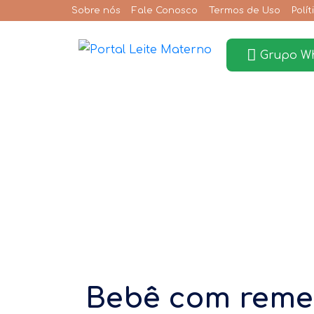
Sobre nós
Fale Conosco
Termos de Uso
Polí
Grupo W
Bebê com remel