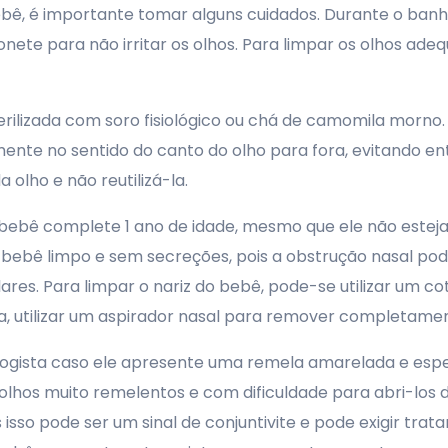
ebê, é importante tomar alguns cuidados. Durante o ban
bonete para não irritar os olhos. Para limpar os olhos 
ilizada com soro fisiológico ou chá de camomila morno.
te no sentido do canto do olho para fora, evitando entu
 olho e não reutilizá-la.
o bebê complete 1 ano de idade, mesmo que ele não estej
ebê limpo e sem secreções, pois a obstrução nasal pod
ares. Para limpar o nariz do bebê, pode-se utilizar um c
a, utilizar um aspirador nasal para remover completamen
gista caso ele apresente uma remela amarelada e espes
olhos muito remelentos e com dificuldade para abri-los de
 isso pode ser um sinal de conjuntivite e pode exigir 