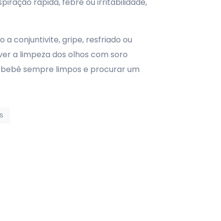
ação rápida, febre ou irritabilidade,
conjuntivite, gripe, resfriado ou
er a limpeza dos olhos com soro
z do bebê sempre limpos e procurar um
s
atsapp