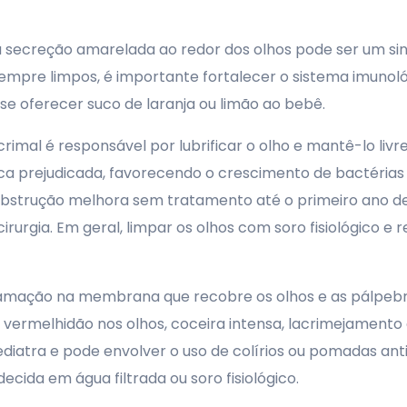
secreção amarelada ao redor dos olhos pode ser um sina
empre limpos, é importante fortalecer o sistema imuno
e oferecer suco de laranja ou limão ao bebê.
crimal é responsável por lubrificar o olho e mantê-lo li
ica prejudicada, favorecendo o crescimento de bactérias
bstrução melhora sem tratamento até o primeiro ano de 
rurgia. Em geral, limpar os olhos com soro fisiológico e
flamação na membrana que recobre os olhos e as pálpebr
m vermelhidão nos olhos, coceira intensa, lacrimejament
diatra e pode envolver o uso de colírios ou pomadas anti
cida em água filtrada ou soro fisiológico.