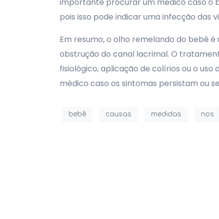
importante procurar um médico caso o beb
pois isso pode indicar uma infecção das vi
Em resumo, o olho remelando do bebê é u
obstrução do canal lacrimal. O tratame
fisiológico, aplicação de colírios ou o u
médico caso os sintomas persistam ou s
bebê
causas
medidas
nos
Receba as novidades do Po