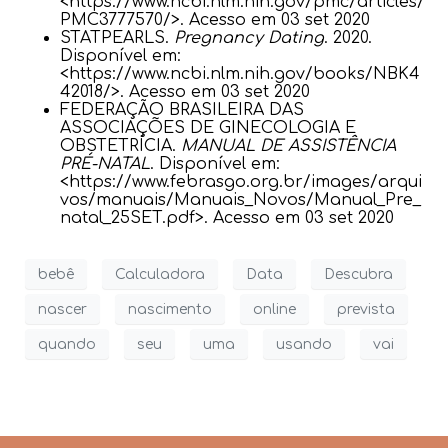
<https://www.ncbi.nlm.nih.gov/pmc/articles/
PMC3777570/>. Acesso em 03 set 2020
STATPEARLS.
Pregnancy Dating
. 2020.
Disponível em:
<https://www.ncbi.nlm.nih.gov/books/NBK4
42018/>. Acesso em 03 set 2020
FEDERAÇÃO BRASILEIRA DAS
ASSOCIAÇÕES DE GINECOLOGIA E
OBSTETRÍCIA.
MANUAL DE ASSISTÊNCIA
PRÉ-NATAL
. Disponível em:
<https://www.febrasgo.org.br/images/arqui
vos/manuais/Manuais_Novos/Manual_Pre_
natal_25SET.pdf>. Acesso em 03 set 2020
bebê
Calculadora
Data
Descubra
nascer
nascimento
online
prevista
quando
seu
uma
usando
vai