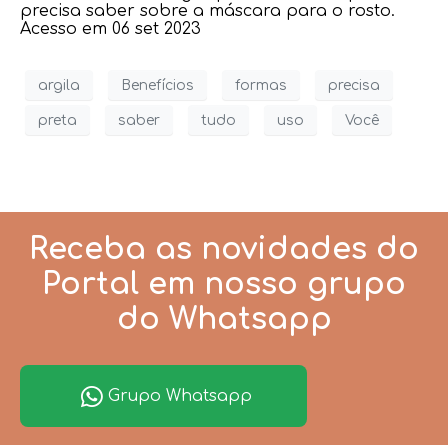
precisa saber sobre a máscara para o rosto.
Acesso em 06 set 2023
argila
Benefícios
formas
precisa
preta
saber
tudo
uso
Você
Receba as novidades do
Portal em nosso grupo
do Whatsapp
Grupo Whatsapp